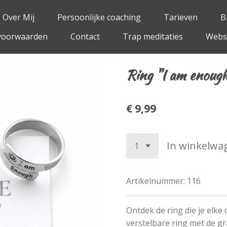
Over Mij
Persoonlijke coaching
Tarieven
B
voorwaarden
Contact
Trap meditaties
Web
Ring "I am enough
€ 9,99
In winkelwa
Artikelnummer:
116
Ontdek de ring die je elke
verstelbare ring met de g