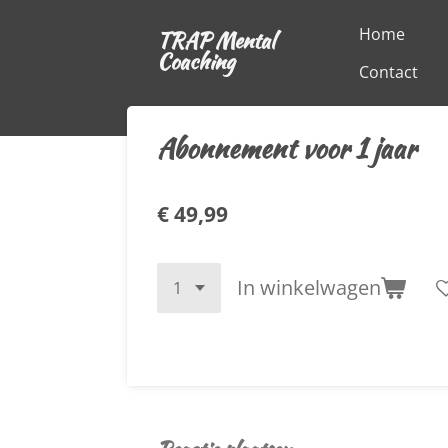
Ga
Home
TRAP Mental
direct
Coaching
Contact
naar
de
hoofdinhoud
Abonnement voor 1 jaar
€ 49,99
In winkelwagen