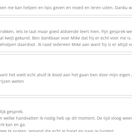
kken me kan helpen en tips geven en moed en leren uiten. Danku we
etrokken, iets te laat maar goed aldoende leert men. Fijn gesprek
l kwijt gekund. Ben dankbaar voor Mike dat hij er echt voor me i
olpen daardoor. Ik raad iedereen Mike aan want hij is er altijd vo
ant het voelt echt alsof ik dood aan het gaan ben door mijn eigen
rijzen weten
ijk gesprek.
en welke handvatten ik nodig heb op dit moment. De tijd vloog weer
rk kan en ga.
e te praten, iemand die echt je hoort en naar je luistert.