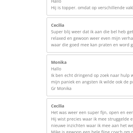
Hallo
Hij is topper. omdat op verschillende va
Cecilia
Super blij weer dat ik aan die bel heb g
relaxed en gewoon weer even mijn verhaa
waar die goed mee kan praten en word geh
Monika
Hallo
Ik ben echt dringend op zoek naar hulp w
mijn paniek en angsten ik wilde ook de p
Gr Monika
Cecilia
Het was weer een super fijn, open en eerl
Hij wist precies waar ik mee struggelde 
nieuwe inzichten waar ik mee aan het we
Mike is gewoon een hele fijne coach om me